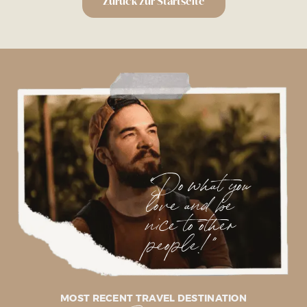
Zurück zur Startseite
"Do what you
love and be
nice to other
people!"
MOST RECENT TRAVEL DESTINATION