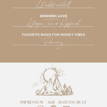
Waldviertel
MORNING LOVE
Yoga, Tee & Kipferl
FAVORITE BAND FOR MOODY VIBES
Provinz
IMPRESSUM
AGB
DATENSCHUTZ