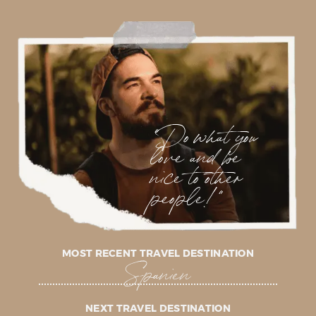
"Do what you
love and be
nice to other
people!"
MOST RECENT TRAVEL DESTINATION
Spanien
NEXT TRAVEL DESTINATION